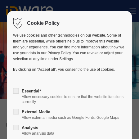
Der Eintrag "offcanvas-col1" existiert leider
nicht.
Cookie Policy
We use cookies and other technologies on our website. Some of
them are essential, while others help us to improve this website
Der Eintrag "offcanvas-col2" existiert leider
and your experience. You can find more information about how we
nicht.
use your data in our Privacy Policy. You can revoke or adjust your
selection at any time under Settings.
By clicking on "Accept all", you consent to the use of cookies.
Der Eintrag "offcanvas-col3" existiert leider
nicht.
Essential*
Allow necessary cookies to ensure that the website functions
Der Eintrag "offcanvas-col4" existiert leider
correctly
nicht.
External Media
Allow external media such as Google Fonts, Google Maps
PIAM-Suite (OCMS)
Analysis
Allow analysis data