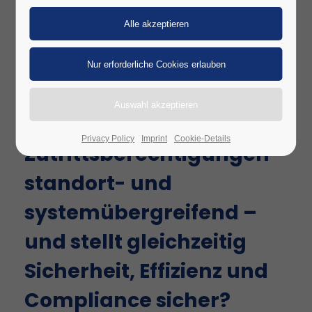
Wie bewältigt Ihre
Organisation die
komplexe Verwaltung
von Identitäten,
Ausweisdaten und
Privacy Policy
Imprint
Cookie-Details
Zutrittsberechtigungen –
standort- und
systemübergreifend –
und stellt gleichzeitig
Sicherheit, Effizienz und
Compliance sicher?