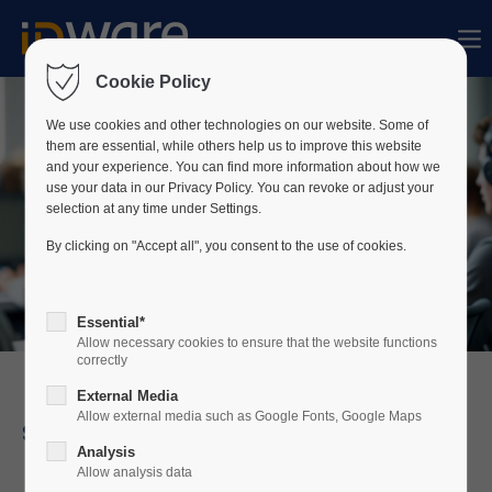
Der Eintrag "offcanvas-col1" existiert leider
nicht.
Cookie Policy
We use cookies and other technologies on our website. Some of
them are essential, while others help us to improve this website
Der Eintrag "offcanvas-col2" existiert leider
and your experience. You can find more information about how we
nicht.
use your data in our Privacy Policy. You can revoke or adjust your
selection at any time under Settings.
By clicking on "Accept all", you consent to the use of cookies.
Der Eintrag "offcanvas-col3" existiert leider
nicht.
Essential*
Allow necessary cookies to ensure that the website functions
Der Eintrag "offcanvas-col4" existiert leider
correctly
nicht.
External Media
Allow external media such as Google Fonts, Google Maps
Schulung
Analysis
Allow analysis data